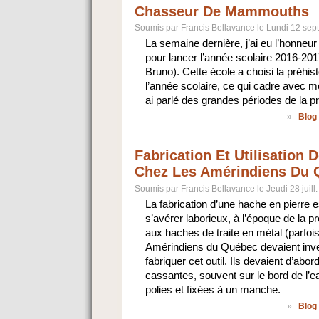
Chasseur De Mammouths
Soumis par Francis Bellavance le Lundi 12 sept
La semaine dernière, j’ai eu l’honneu
pour lancer l’année scolaire 2016-2017
Bruno). Cette école a choisi la préh
l’année scolaire, ce qui cadre avec m
ai parlé des grandes périodes de la p
»
Blog
Fabrication Et Utilisation 
Chez Les Amérindiens Du 
Soumis par Francis Bellavance le Jeudi 28 juill
La fabrication d’une hache en pierre 
s’avérer laborieux, à l’époque de la p
aux haches de traite en métal (parfo
Amérindiens du Québec devaient inv
fabriquer cet outil. Ils devaient d’abo
cassantes, souvent sur le bord de l’ea
polies et fixées à un manche.
»
Blog