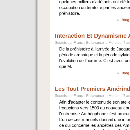
quelques milliers d’artéfacts ont été t
occupation du territoire par les ancêt
préhistoire.
»
Blog
Interaction Et Dynamisme 
Soumis par Francis Bellavance le Mercredi 7 a
De la préhistoire à l’arrivée de Jacque
période archaïque et la période sylvi
l’évolution de l’homme. C’est avec un
que M.
»
Blog
Les Tout Premiers Amérin
Soumis par Francis Bellavance le Mercredi 7 a
Afin d’adapter le contenu de son ateli
Iroquoiens vers 1500 au nouveau cour
l’entreprise Archéophone s’est procur
L’un de ces manuels donnait une inf
ce qui concerne les ancêtres des Amér