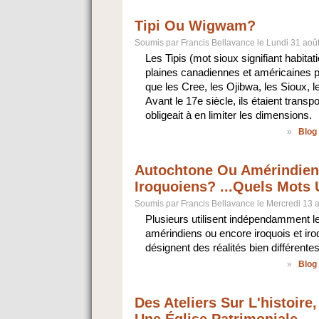
Tipi Ou Wigwam?
Soumis par Francis Bellavance le Lundi 31 aoû
Les Tipis (mot sioux signifiant habitati
plaines canadiennes et américaines 
que les Cree, les Ojibwa, les Sioux, l
Avant le 17e siècle, ils étaient trans
obligeait à en limiter les dimensions.
»
Blog
Autochtone Ou Amérindien
Iroquoiens? ...quels Mots U
Soumis par Francis Bellavance le Mercredi 13 
Plusieurs utilisent indépendamment l
amérindiens ou encore iroquois et iro
désignent des réalités bien différentes
»
Blog
Des Ateliers Sur L'histoir
Une Église Patrimoniale