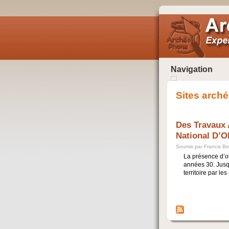
Navigation
Sites arch
Des Travaux 
National D’O
Soumis par Francis Be
La présence d’ob
années 30. Jusqu
territoire par le