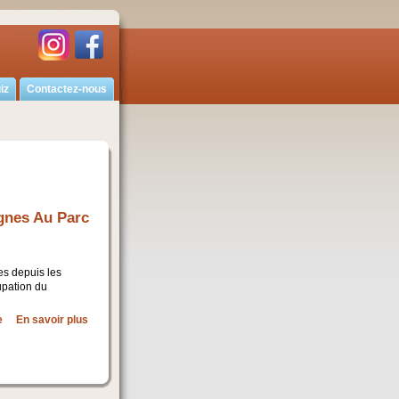
iz
Contactez-nous
gnes Au Parc
es depuis les
upation du
e
En savoir plus