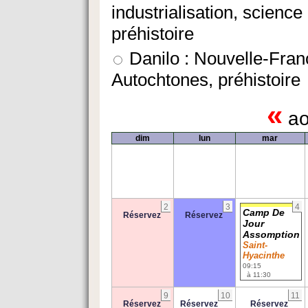
industrialisation, scienc
préhistoire
Danilo : Nouvelle-Fran
Autochtones, préhistoire
«
ao
dim
lun
mar
2
3
4
Camp De
Réservez
Réservez
Jour
Assomption
Saint-
Hyacinthe
09:15
à 11:30
9
10
11
Réservez
Réservez
Réservez