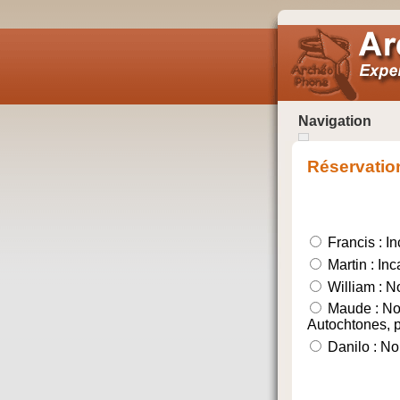
Navigation
Réservatio
Francis : In
Martin : Inc
William : N
Maude : Nouv
Autochtones, p
Danilo : No