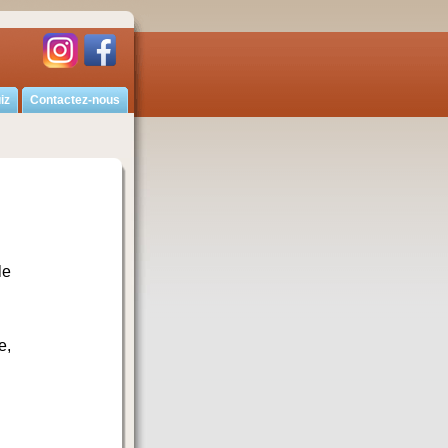
iz
Contactez-nous
le
e,