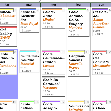
lun
mar
mer
jeu
ven
1
2
3
4
5
Rabeau
École St-
Sainte-
École
Du Bois-
St-Lambert
Clément
Anne
Antoine-
Joli
Est
Mirabel
De-St-
Sainte-
9:35
à 11:55
Anne-Des-
Mont-Royal
Exupéry
07:30
à 14:30
Plaines
Montréal
08:05
Mini
à 11:20
08:40
08:05
Jacking
à 13:25
à 14:35
TEAMS
5:30
à 16:30
8
9
10
11
12
École
École
École
Guillaume-
Carignan-
L'Arc-En-
Laurendeau-
Des
Couture
Salières
Ciel
Dunton
Sommets
Montréal
Nouvelle-
Terrebonne
Lasalle
Mascouche
France
07:45
8:20
07:45
08:30
à 15:05
08:25
à 11:56
à 11:10
à 14:30
à 11:50
École Du
Carrousel
Varennes
13:00
à 15:20
15
16
17
18
19
Offre
École
École
École
Soumission
De
Esther-
Joseph-
L'Orée-
LaPrairie