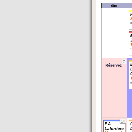
dim
0
1
7
Réservez
0
14
F.A.
Laferrière